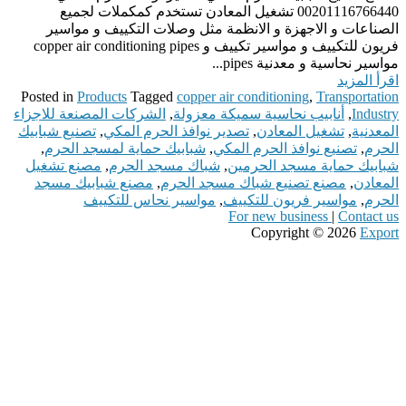
00201116766440 تشغيل المعادن تستخدم كمكملات لجميع
الصناعات و الاجهزة و الانظمة مثل وصلات التكييف و مواسير
فريون للتكييف و مواسير تكييف و copper air conditioning pipes
مواسير نحاسية و معدنية pipes...
اقرأ المزيد
Posted in
Products
Tagged
copper air conditioning
,
Transportation
Industry
,
أنابيب نحاسية سميكة معزولة
,
الشركات المصنعة للاجزاء
المعدنية
,
تشغيل المعادن
,
تصدير نوافذ الحرم المكي
,
تصنيع شبابيك
الحرم
,
تصنيع نوافذ الحرم المكي
,
شبابيك حماية لمسجد الحرم
,
شبابيك حماية مسجد الحرمين
,
شباك مسجد الحرم
,
مصنع تشغيل
المعادن
,
مصنع تصنيع شباك مسجد الحرم
,
مصنع شبابيك مسجد
الحرم
,
مواسير فريون للتكييف
,
مواسير نحاس للتكييف
For new business
|
Contact us
Copyright © 2026
Export