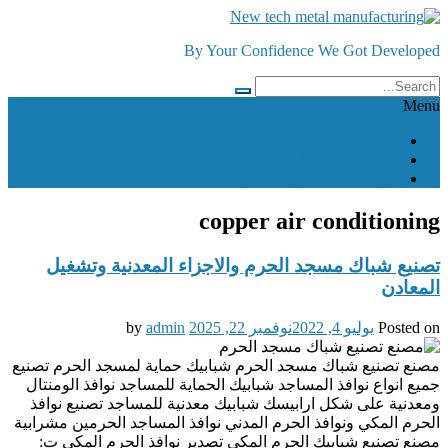
Skip
to
By Your Confidence We Got Developed
content
Menu
توريد شباك مسجدي الحرمين
توريد شرائح نحاس احمر بكر
توريد وصلات اجهزة التكييف
copper air conditioning
تصنيع شباك مسجد الحرم والاجزاء المعدنية وتشغيل
المعادن
Posted on
يوليو 4, 2022
نوفمبر 22, 2025
by
admin
مصنع تصنيع شباك مسجد الحرم شبابيك حماية لمسجد الحرم تصنيع
جميع انواع نوافذ المساجد شبابيك الحماية للمساجد نوافذ الومنتال
ومعدنية على شكل ارابيسك شبابيك معدنية للمساجد تصنيع نوافذ
الحرم المكي ونوافذ الحرم المدني نوافذ المساجد الحرمين مشرابية
مصنع تصنيع شبابيك الحرم المكي تصدير نوافذ الحرم المكي ت: