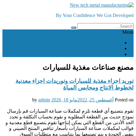
Skip
to
By Your Confidence We Got Developed
content
Menu
توريد شباك مسجدي الحرمين
توريد شرائح نحاس احمر بكر
توريد وصلات اجهزة التكييف
مصنع صناعات مغذية للسيارات
توريد اجزاء مغذية للسيارات وتوريدات اجزاء معدنية
لخطوط الانتاج ومحابس المياة
Posted on
أغسطس 25, 2022
مايو 18, 2026
by
admin
نقوم بتصنيع أي قطعة تلزم لمكملات صناعة السيارات قم بإرسال
نموذج حديث من القطعة المطلوبة و نقوم بحساب التكلفة و نحدد
الحد الأدنى من القطع التي يمكن إنتاجها نقوم بتصنيع قطع معدنية و
قوالب لمكملات صناعة السيارات بأسعار تنافس المنتج الصيني و
بنفس الجودة و يتم تصنيعها بما يتناسب مع متطلبات السوق