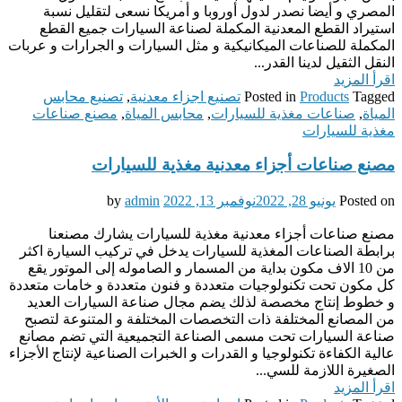
المصري و أيضا نصدر لدول أوروبا و أمريكا نسعى لتقليل نسبة
استيراد القطع المعدنية المكملة لصناعة السيارات جميع القطع
المكملة للصناعات الميكانيكية و مثل السيارات و الجرارات و عربات
النقل الثقيل لدينا القدر...
اقرأ المزيد
Tagged
Products
Posted in
تصنيع اجزاء معدنية
,
تصنيع محابس
المياة
,
صناعات مغذية للسيارات
,
محابس المياة
,
مصنع صناعات
مغذية للسيارات
مصنع صناعات أجزاء معدنية مغذية للسيارات
Posted on
يونيو 28, 2022
نوفمبر 13, 2022
by
admin
مصنع صناعات أجزاء معدنية مغذية للسيارات يشارك مصنعنا
برابطة الصناعات المغذية للسيارات يدخل في تركيب السيارة اكثر
من 10 الاف مكون بداية من المسمار و الصاموله إلى الموتور يقع
كل مكون تحت تكنولوجيات متعددة و فنون متعددة و خامات متعددة
و خطوط إنتاج مخصصة لذلك يضم مجال صناعة السيارات العديد
من المصانع المختلفة ذات التخصصات المختلفة و المتنوعة لتصبح
صناعة السيارات تحت مسمى الصناعة التجميعية التي تضم مصانع
عالية الكفاءة تكنولوجيا و القدرات و الخبرات الصناعية لإنتاج الأجزاء
الصغيرة اللازمة للسي...
اقرأ المزيد