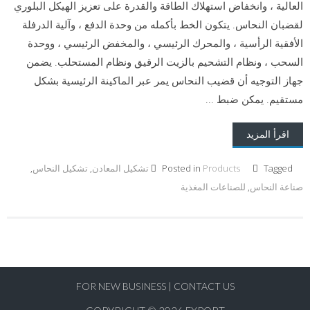
العالية ، وانخفاض استهلاك الطاقة والقدرة على تعزيز الهيكل البلوري
لقضبان النحاس. يتكون الخط بأكمله من وحدة الدفع ، وآلية الدرفلة
الأفقية الرأسية ، والمحرك الرئيسي ، والمخفض الرئيسي ، ووحدة
السحب ، ونظام التشحيم بالزيت الرقيق ونظام المستحلب. يضمن
جهاز التوجيه أن قضيب النحاس يمر عبر الماكينة الرئيسية بشكل
مستقيم. يمكن ضبط ...
اقرأ المزيد
Tagged
Products
Posted in
تشكيل المعادن
,
تشكيل النحاس
,
صناعة النحاس
,
للصناعات المغذية
FOR NEW BUSINESS
|
CONTACT US